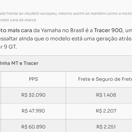
izada frente ao modelo europeu, mesmo assim se mantém como a moto
mais cara da marca
to mais cara
da Yamaha no Brasil é a
Tracer 900
, u
essaltar ainda que o modelo está uma geração atrás
r 9 GT.
inha MT e Tracer
PPS
Frete e Seguro de Fret
R$ 32.090
R$ 1.408
R$ 47.990
R$ 2.207
R$ 60.890
R$ 2.251