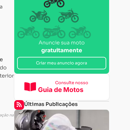
a
Anuncie sua moto
gratuitamente
re
Criar meu anuncio agora
ndo
terior
Consulte nosso
Guia de Motos
Últimas Publicações
ração na