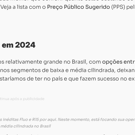
Veja a lista com o
Preço Público Sugerido
(PPS) pel
a em 2024
 relativamente grande no Brasil, com
opções ent
 nos segmentos de baixa e média cilindrada, deixa
taríamos de ter no país e que fazem sucesso no ex
 as inéditas Fluo e R15 por aqui. Neste momento, está focando sua ope
 média cilindrada no Brasil