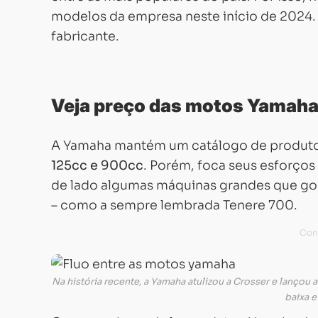
modelos da empresa neste início de 2024. 
fabricante.
Veja preço das motos Yamah
A Yamaha mantém um catálogo de produtos
125cc e 900cc
. Porém, foca seus esforços
de lado algumas máquinas grandes que gos
– como a sempre lembrada Tenere 700.
Na história recente, a Yamaha atulizou a Crosser e lançou
baixa e