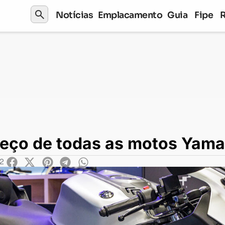
search
Notícias
Emplacamento
Guia
Fipe
todas as motos Yamaha em 2024
preço de todas as motos Yam
32