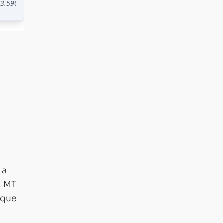
 a
, MT
 que