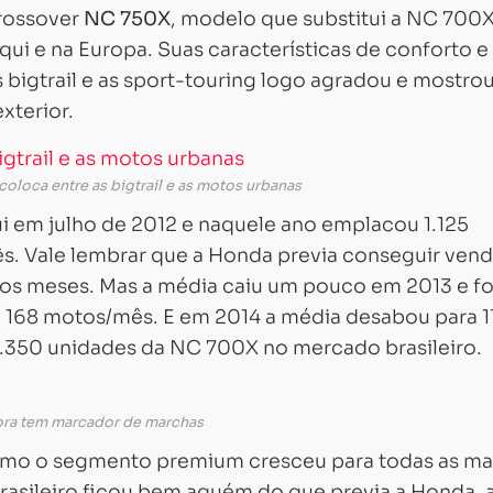
crossover
NC 750X
, modelo que substitui a NC 700X
i e na Europa. Suas características de conforto e
bigtrail e as sport-touring logo agradou e mostro
xterior.
coloca entre as bigtrail e as motos urbanas
 em julho de 2012 e naquele ano emplacou 1.125
. Vale lembrar que a Honda previa conseguir vend
os meses. Mas a média caiu um pouco em 2013 e f
 168 motos/mês. E em 2014 a média desabou para 1
.350 unidades da NC 700X no mercado brasileiro.
ora tem marcador de marchas
omo o segmento premium cresceu para todas as ma
sileiro ficou bem aquém do que previa a Honda, 