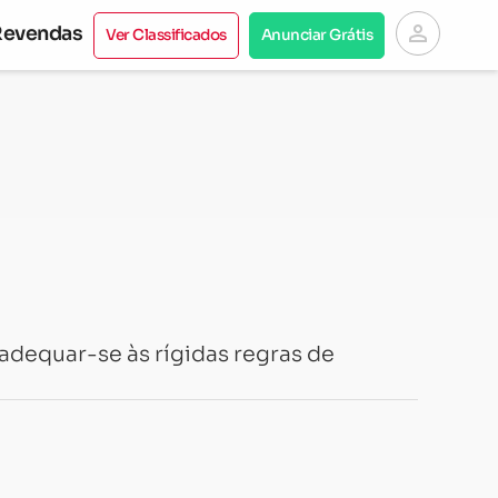
person
Revendas
Ver Classificados
Anunciar Grátis
adequar-se às rígidas regras de