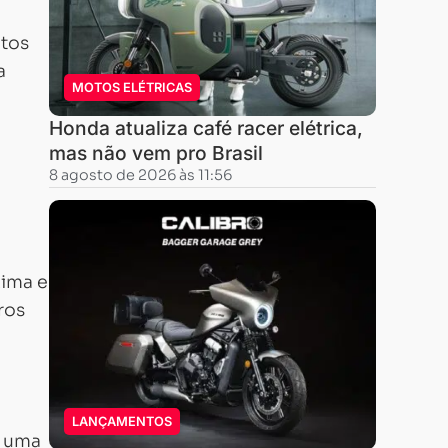
itos
a
MOTOS ELÉTRICAS
Honda atualiza café racer elétrica,
mas não vem pro Brasil
8 agosto de 2026 às 11:56
xima e
ros
LANÇAMENTOS
a uma