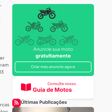
,
u
Anuncie sua moto
gratuitamente
er
oram
Criar meu anuncio agora
13
Consulte nosso
Guia de Motos
Últimas Publicações
rcas
algo