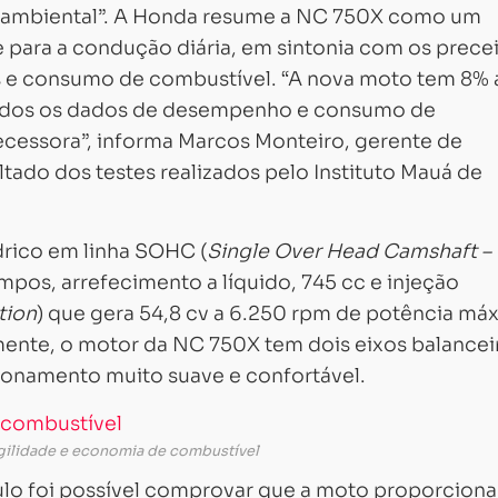
ia ambiental”. A Honda resume a NC 750X como um
e para a condução diária, em sintonia com os prece
s e consumo de combustível. “A nova moto tem 8% 
 todos os dados de desempenho e consumo de
cessora”, informa Marcos Monteiro, gerente de
ado dos testes realizados pelo Instituto Mauá de
rico em linha SOHC (
Single Over Head Camshaft –
empos, arrefecimento a líquido, 745 cc e injeção
tion
) que gera 54,8 cv a 6.250 rpm de potência má
mente, o motor da NC 750X tem dois eixos balancei
onamento muito suave e confortável.
Carregando...
Carregando...
gilidade e economia de combustível
aulo foi possível comprovar que a moto proporcion