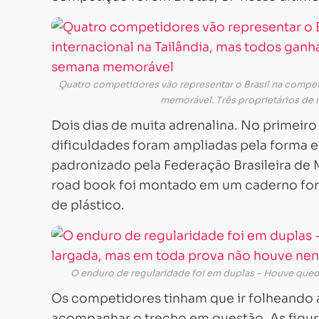
Quatro competidores vão representar o Brasil na compet
memorável. Três proprietários de 
Dois dias de muita adrenalina. No primeiro
dificuldades foram ampliadas pela forma 
padronizado pela Federação Brasileira de M
road book foi montado em um caderno for
de plástico.
O enduro de regularidade foi em duplas – Houve qued
Os competidores tinham que ir folheando a
acompanhar o trecho em questão. As figura