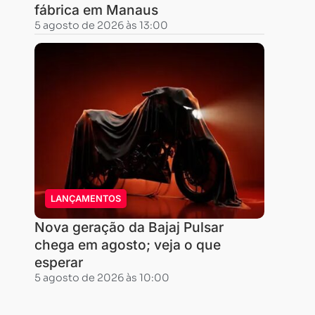
para
fábrica em Manaus
se
5 agosto de 2026 às 13:00
ter
uma
ideia
da
inclinação,
para
descer
há
uma
LANÇAMENTOS
corda
Nova geração da Bajaj Pulsar
que
chega em agosto; veja o que
serve
esperar
de
5 agosto de 2026 às 10:00
corrimão.