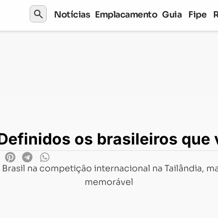
search
Notícias
Emplacamento
Guia
Fipe
brasileiros que vão para a Tailândia
finidos os brasileiros que 