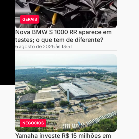
GERAIS
Nova BMW S 1000 RR aparece em
testes; o que tem de diferente?
6 agosto de 2026 às 13:51
Uma
trilha
para
pedestres
NEGÓCIOS
que
Yamaha investe R$ 15 milhões em