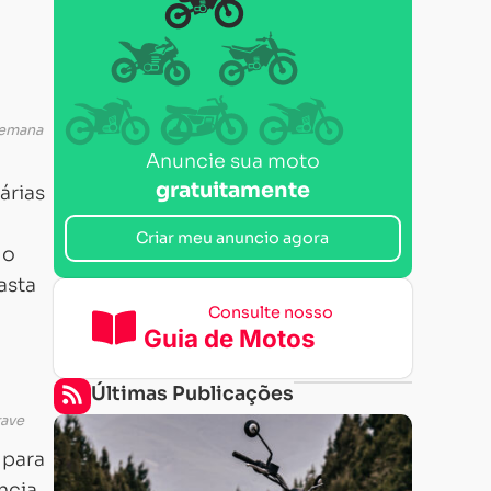
semana
Anuncie sua moto
gratuitamente
árias
Criar meu anuncio agora
 o
asta
Consulte nosso
Guia de Motos
Últimas Publicações
rave
 para
ncia