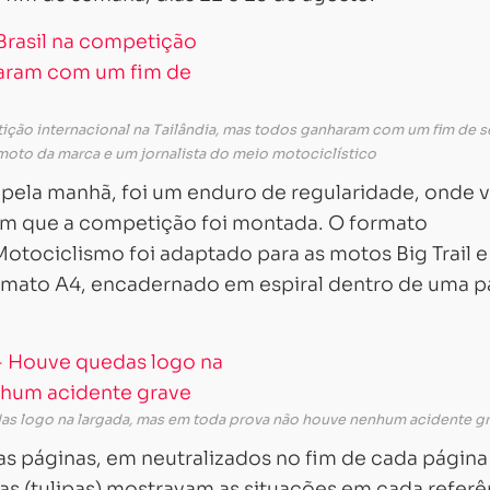
ição internacional na Tailândia, mas todos ganharam com um fim de 
moto da marca e um jornalista do meio motociclístico
 pela manhã, foi um enduro de regularidade, onde v
em que a competição foi montada. O formato
otociclismo foi adaptado para as motos Big Trail e
mato A4, encadernado em espiral dentro de uma p
as logo na largada, mas em toda prova não houve nenhum acidente g
s páginas, em neutralizados no fim de cada página
s (tulipas) mostravam as situações em cada referê