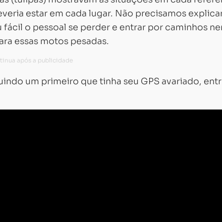
eria estar em cada lugar. Não precisamos explica
fácil o pessoal se perder e entrar por caminhos n
ara essas motos pesadas.
uindo um primeiro que tinha seu GPS avariado, ent