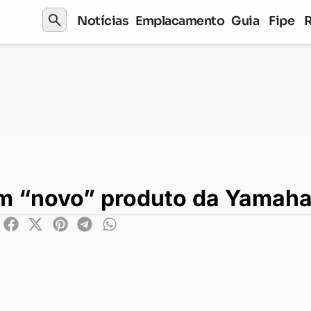
search
Notícias
Emplacamento
Guia
Fipe
produto da Yamaha
um “novo” produto da Yamah