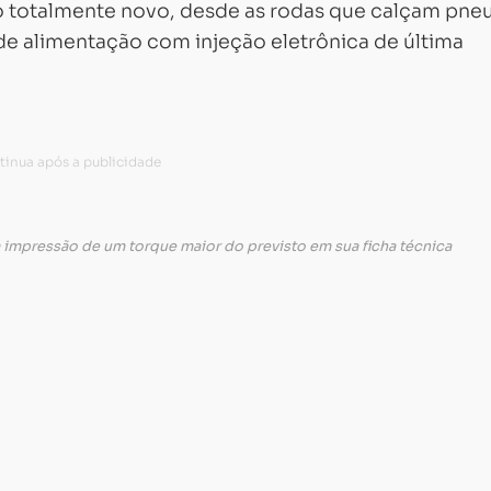
o totalmente novo, desde as rodas que calçam pne
 de alimentação com injeção eletrônica de última
 impressão de um torque maior do previsto em sua ficha técnica