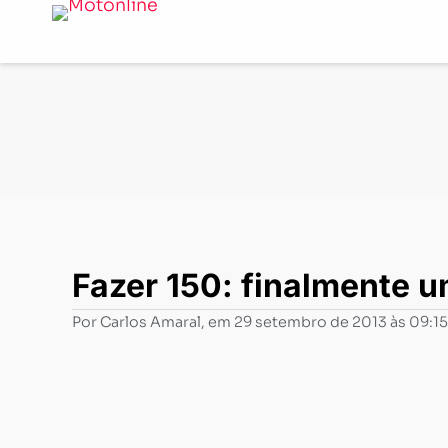
Notícias
-
Testride
-
Fazer 150: finalmente um “novo” 
Fazer 150: finalmente 
Por
Carlos Amaral
, em
29 setembro de 2013 às 09:15