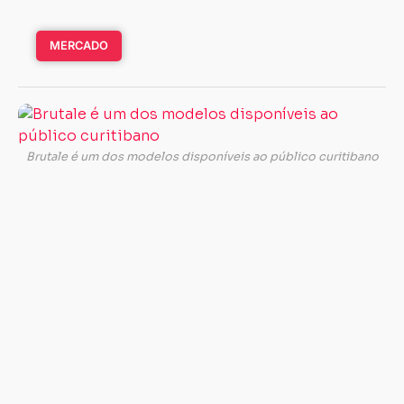
MERCADO
A
ca
pa
Brutale é um dos modelos disponíveis ao público curitibano
já
t
co
M
Ag
A
ma
it
es
re
a