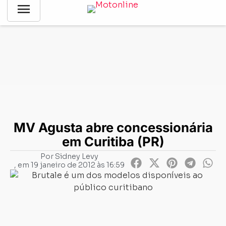
menu
Notícias
-
Mercado
-
MV Agusta abre concessionária em
Curitiba (PR)
MV Agusta abre concessionária
em Curitiba (PR)
Por
Sidney Levy
, em
19 janeiro de 2012 às 16:59