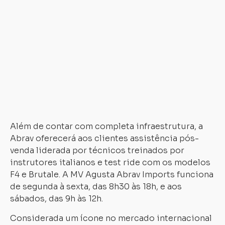
na
ve
10
e
10
e
a
es
F4
Além de contar com completa infraestrutura, a
Abrav oferecerá aos clientes assistência pós-
venda liderada por técnicos treinados por
instrutores italianos e test ride com os modelos
F4 e Brutale. A MV Agusta Abrav Imports funciona
de segunda à sexta, das 8h30 às 18h, e aos
sábados, das 9h às 12h.
Considerada um ícone no mercado internacional