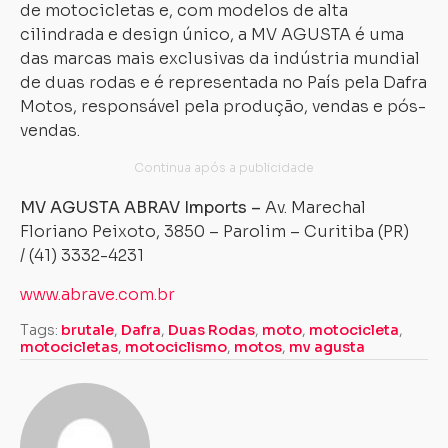
de motocicletas e, com modelos de alta
cilindrada e design único, a MV AGUSTA é uma
das marcas mais exclusivas da indústria mundial
de duas rodas e é representada no País pela Dafra
Carregando...
Carregando...
Motos, responsável pela produção, vendas e pós-
vendas.
MV AGUSTA ABRAV Imports –
Av. Marechal
Floriano Peixoto, 3850 – Parolim – Curitiba (PR)
/ (41) 3332-4231
www.abrave.com.br
Tags:
brutale
,
Dafra
,
Duas Rodas
,
moto
,
motocicleta
,
motocicletas
,
motociclismo
,
motos
,
mv agusta