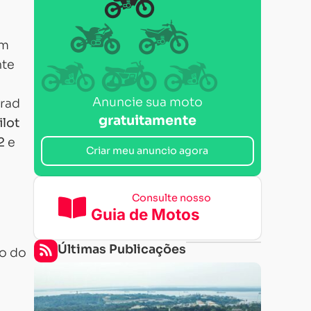
em
nte
Anuncie sua moto
rrad
gratuitamente
ilot
2
e
Criar meu anuncio agora
Consulte nosso
Guia de Motos
Últimas Publicações
so do
Para