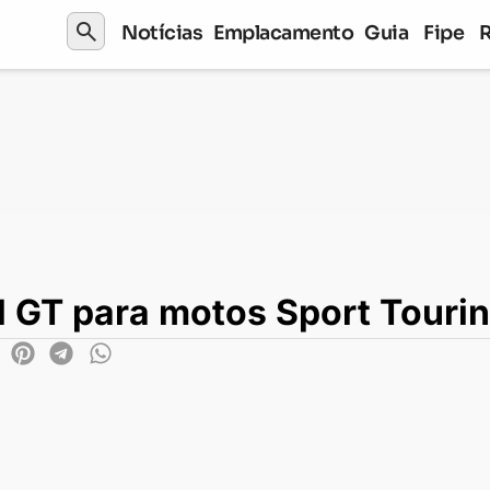
search
Notícias
Emplacamento
Guia
Fipe
a motos Sport Touring
el GT para motos Sport Touri