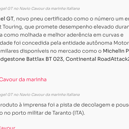
el GT no Navio Cavour da marinha italiana
el GT
, novo pneu certificado como o número um 
t Touring, que promete desempenho elevado dura
seca como molhada e melhor aderência em curvas e
ilidade foi concedida pela entidade autônoma Moto
imilares disponíveis no mercado como o
Michelin P
idgestone Battlax BT 023, Continental RoadAttack
el GT no Navio Cavour da marinha italiana
produto à imprensa foi a pista de decolagem e pou
 no porto militar de Taranto (ITA).