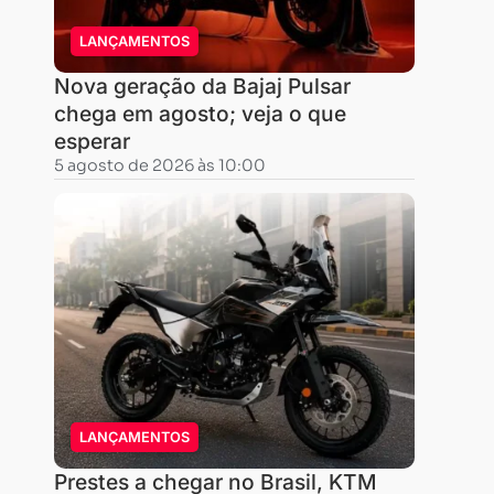
dezembro
LANÇAMENTOS
de
2012,
Nova geração da Bajaj Pulsar
foi
chega em agosto; veja o que
utilizado
esperar
5 agosto de 2026 às 10:00
como
referência
um
conjunto
de
pneus
com
as
medidas
LANÇAMENTOS
120/70
ZR17
Prestes a chegar no Brasil, KTM