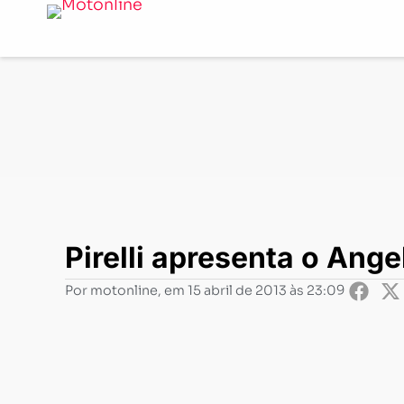
Notícias
-
Negócios
-
Pirelli apresenta o Angel GT par
Pirelli apresenta o Ang
Por
motonline
, em
15 abril de 2013 às 23:09