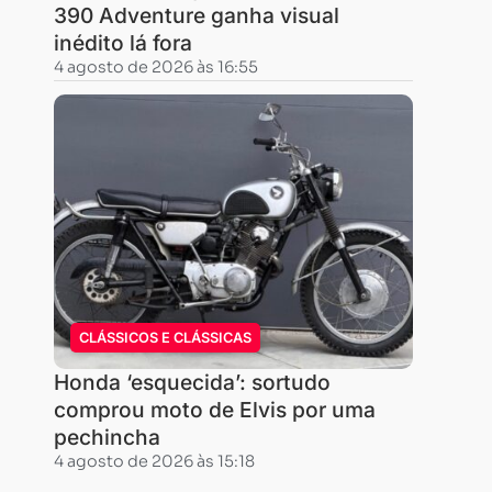
390 Adventure ganha visual
e
inédito lá fora
180/55
4 agosto de 2026 às 16:55
ZR17
e
foram
utilizadas
seis
motos
Suzuki
Bandit
1250
CLÁSSICOS E CLÁSSICAS
ABS.
Honda ‘esquecida’: sortudo
O
comprou moto de Elvis por uma
teste
pechincha
foi
4 agosto de 2026 às 15:18
realizado