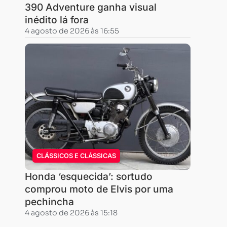
390 Adventure ganha visual
(motos
inédito lá fora
e
4 agosto de 2026 às 16:55
quadriciclos)
e
Rally
Cross
Country
(carros
e
caminhões).
Nos
CLÁSSICOS E CLÁSSICAS
dias
Honda ‘esquecida’: sortudo
09
comprou moto de Elvis por uma
a
pechincha
11
4 agosto de 2026 às 15:18
de