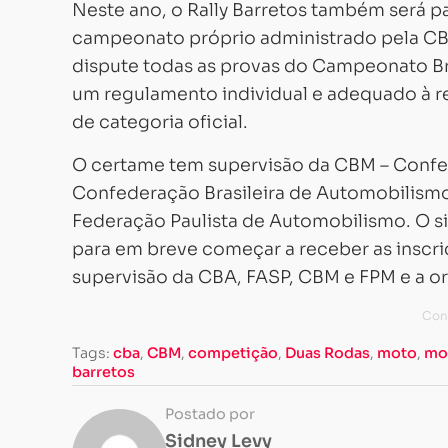
Neste ano, o Rally Barretos também será 
campeonato próprio administrado pela CBM
dispute todas as provas do Campeonato Bra
um regulamento individual e adequado à re
de categoria oficial.
O certame tem supervisão da CBM – Confed
Confederação Brasileira de Automobilismo
Federação Paulista de Automobilismo. O s
para em breve começar a receber as inscriç
supervisão da CBA, FASP, CBM e FPM e a org
Tags:
cba
,
CBM
,
competição
,
Duas Rodas
,
moto
,
mo
barretos
Postado por
Sidney Levy