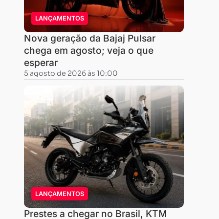
Pró
LANÇAMENTOS
Esporte
Nova geração da Bajaj Pulsar
Brasil
chega em agosto; veja o que
abrir
esperar
a
5 agosto de 2026 às 10:00
temporada
de
duas
modalidades
importantes
do
off-
road
nacional:
LANÇAMENTOS
Rally
Prestes a chegar no Brasil, KTM
Baja