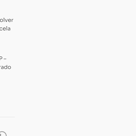
olver
cela
P –
rado