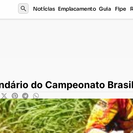
search
Notícias
Emplacamento
Guia
Fipe
mpeonato Brasileiro
endário do Campeonato Brasil