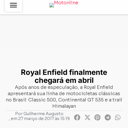
menu
Notícias
-
Lançamentos
-
Royal Enfield finalmente chegará em
abril
Royal Enfield finalmente
chegará em abril
Após anos de especulação, a Royal Enfield
apresentará sua linha de motocicletas clássicas
no Brasil: Classic 500, Continental GT 535 e a trail
Himalayan
Por
Guilherme Augusto
, em
27 março de 2017 às 15:19