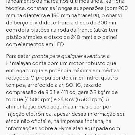
lançamento da marca nos últimos anos. Na ficha
técnica, constam as longas suspensões (com 200
mm na dianteira e 180 mm na traseira), o chassi
de berço dividido, o freio a disco de 300 mm
com dois pistões na roda da frente (atrás tem
pistão simples e disco de 240 mm) e o painel
com elementos em LED.
Para estar
pronta para qualquer aventura
, a
Himalayan conta com um motor robusto que
entrega torque e potência máxima em médias
rotações. O propulsor de um cilindro, quatro
tempos, arrefecido a ar, SOHC, taxa de
compressão de 9.5:1 e 411 cc, gera 3.2 kgf.m de
torque (4.500 rpm) e 24,8 cv (6.500 rpm). A
alimentação deve seguir as irmãs e ser por
injeção eletrônica, apesar dessa informação ser
ainda não oficial e, na imprensa indiana, há
informações sobre a Hymalaian equipada com