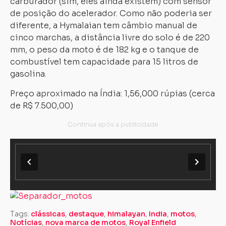
carburador (sim, eles ainda existem) com sensor
de posição do acelerador. Como não poderia ser
diferente, a Hymalaian tem câmbio manual de
cinco marchas, a distância livre do solo é de 220
mm, o peso da moto é de 182 kg e o tanque de
combustível tem capacidade para 15 litros de
gasolina.
Preço aproximado na Índia: 1,56,000 rúpias (cerca
de R$ 7.500,00)
Tags:
clássicas
,
destaque
,
himalayan
,
India
,
motos
,
Notícias
,
nova marca de motos
,
Royal Enfield