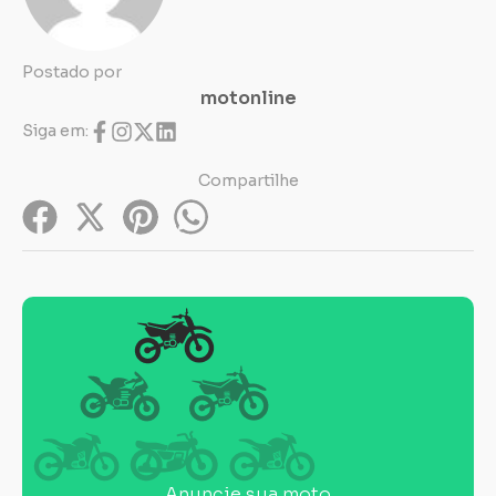
Postado por
motonline
Siga em:
Compartilhe
Anuncie sua moto