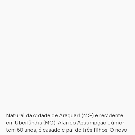
Simão,
Marino
Cestari
Filho,
Sergio
Dante
Zonta,
Paulo
de
Tarso
Costabeber
e
Antonio
Carregando...
Carregando...
Figueiredo
Netto.
Natural da cidade de Araguari (MG) e residente
em Uberlândia (MG), Alarico Assumpção Júnior
tem 60 anos, é casado e pai de três filhos. O novo