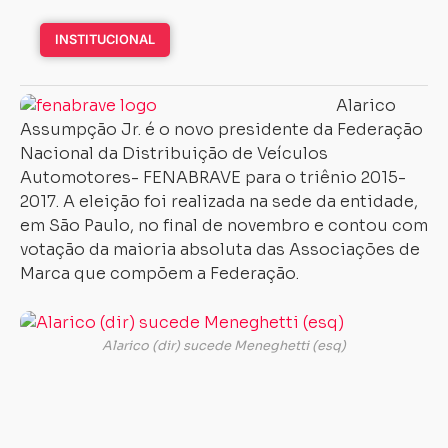
INSTITUCIONAL
Alarico
Assumpção Jr. é o novo presidente da Federação
Nacional da Distribuição de Veículos
Automotores- FENABRAVE para o triênio 2015-
2017. A eleição foi realizada na sede da entidade,
em São Paulo, no final de novembro e contou com
votação da maioria absoluta das Associações de
Marca que compõem a Federação.
Alarico
é
Alarico (dir) sucede Meneghetti (esq)
empresário
e
concessionário
representante