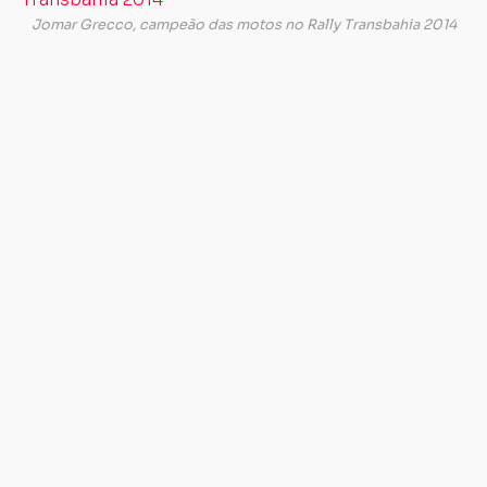
evento,
Jomar Grecco, campeão das motos no Rally Transbahia 2014
José
Carlos
Ribeiro
da
Conceição,
o
“Zé
do
Rádio”
,
fez
um
balanço
da
quarta
edição.
“Foi
muito
positivo,