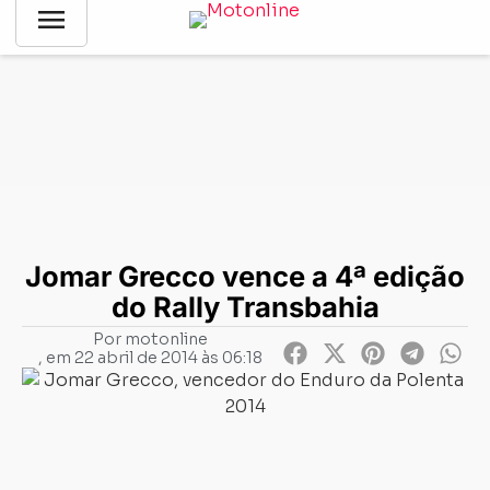
menu
Notícias
-
Rally
-
Jomar Grecco vence a 4ª edição do Rally
Transbahia
Jomar Grecco vence a 4ª edição
do Rally Transbahia
Por
motonline
, em
22 abril de 2014 às 06:18