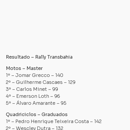
trabalhando
para
melhorar
a
cada
ano”
,
concluiu.
Resultado – Rally Transbahia
Carregando...
Carregando...
Motos – Master
1º – Jomar Grecco – 140
2º – Guilherme Cascaes – 129
3º – Carlos Minet – 99
4º – Emerson Loth – 96
5º – Álvaro Amarante – 95
Quadriciclos – Graduados
1º – Pedro Henrique Teixeira Costa – 142
2º – Wescley Dutra – 132