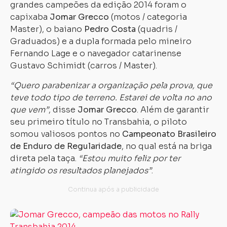
grandes campeões da edição 2014 foram o
capixaba
Jomar Grecco
(motos / categoria
Master), o baiano
Pedro Costa
(quadris /
Graduados) e a dupla formada pelo mineiro
Fernando Lage e o navegador catarinense
Gustavo Schimidt (carros / Master).
“Quero parabenizar a organização pela prova, que
teve todo tipo de terreno. Estarei de volta no ano
que vem”
, disse
Jomar Grecco
. Além de garantir
seu primeiro título no Transbahia, o piloto
somou valiosos pontos no
Campeonato Brasileiro
de Enduro de Regularidade
, no qual está na briga
direta pela taça.
“Estou muito feliz por ter
atingido os resultados planejados”
.
Organizador
do