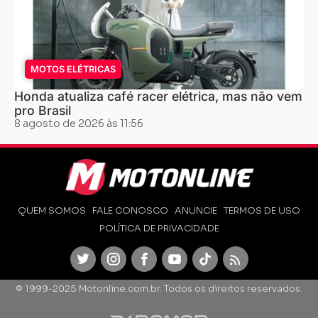
MOTOS ELÉTRICAS
Honda atualiza café racer elétrica, mas não vem
pro Brasil
8 agosto de 2026 às 11:56
QUEM SOMOS
FALE CONOSCO
ANUNCIE
TERMOS DE USO
POLÍTICA DE PRIVACIDADE
Twitter
Instagram
Facebook
Youtube
TikTok
Feed
© 1999-2025 Motonline.com.br. Todos os direitos reservados.