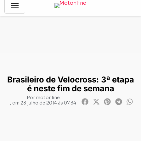
menu
Notícias
-
Offroad
-
Brasileiro de Velocross: 3ª etapa é neste
fim de semana
Brasileiro de Velocross: 3ª etapa
é neste fim de semana
Por
motonline
, em
23 julho de 2014 às 07:34