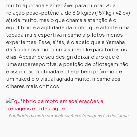
muito ajustada e agradável para pilotar. Sua
relação peso-potência de 3,9 kg/cv (167 kg / 42 cv)
ajuda muito, mas o que chama a atenção é o
equilíbrio e a agilidade da moto, que admite uma
tocada mais esportiva mesmo a pilotos menos
experientes. Esse, aliás, é o apelo que a Yamaha
dá à sua nova moto:
uma superbike para todos os
dias
. Apesar de seu design deixar claro que é
uma superesportiva, a posição de pilotagem não
é assim tão inclinada e chega bem próximo de
um naked e o visual agrada muito, mesmo aos
olhares mais críticos.
A
YZF-
R3
Equilíbrio da moto em acelerações e frenagens é o destaque
tem
no
seu