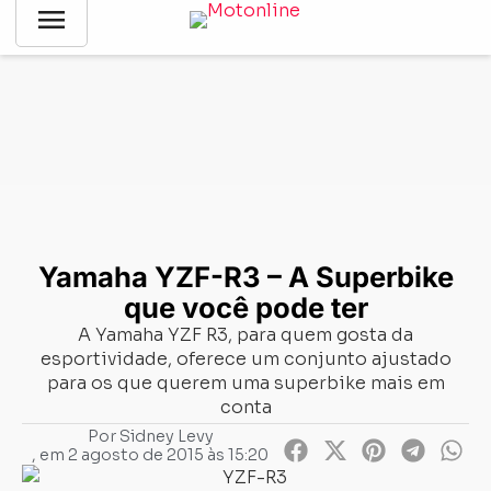
menu
Notícias
-
Lançamentos
-
Yamaha YZF-R3 – A Superbike que
você pode ter
Yamaha YZF-R3 – A Superbike
que você pode ter
A Yamaha YZF R3, para quem gosta da
esportividade, oferece um conjunto ajustado
para os que querem uma superbike mais em
conta
Por
Sidney Levy
, em
2 agosto de 2015 às 15:20