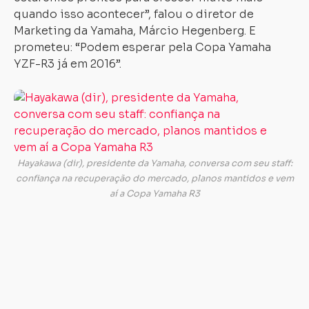
quando isso acontecer”, falou o diretor de
Marketing da Yamaha, Márcio Hegenberg. E
prometeu: “Podem esperar pela Copa Yamaha
YZF-R3 já em 2016”.
Es
co
se
tr
n
Hayakawa (dir), presidente da Yamaha, conversa com seu staff:
vo
confiança na recuperação do mercado, planos mantidos e vem
q
aí a Copa Yamaha R3
a
Y
pr
ve
da
no
YZ