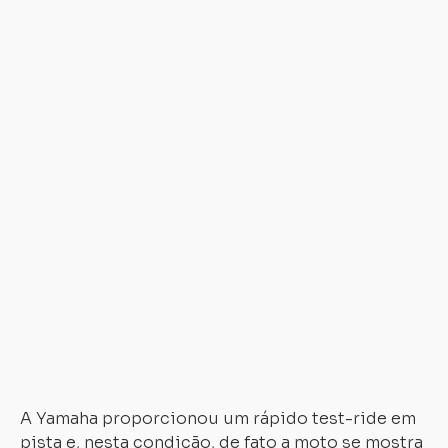
no
m
da
Y
se
mo
mu
at
ao
m
e
p
ro
cl
da
co
A Yamaha proporcionou um rápido test-ride em
pista e, nesta condição, de fato a moto se mostra