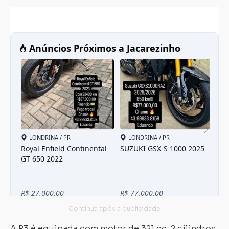
A R3 é equipada com motor de 321 cc, 2 cilindros