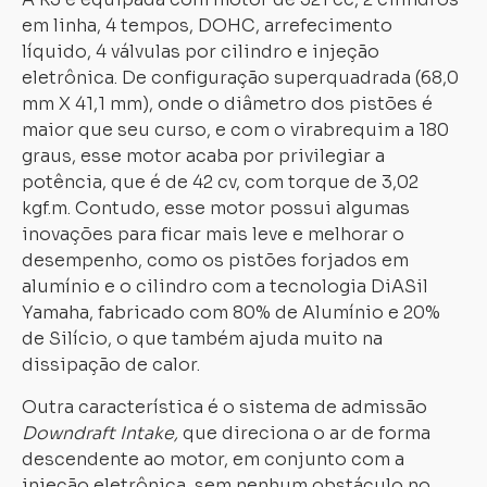
em linha, 4 tempos, DOHC, arrefecimento
líquido, 4 válvulas por cilindro e injeção
eletrônica. De configuração superquadrada (68,0
mm X 41,1 mm), onde o diâmetro dos pistões é
maior que seu curso, e com o virabrequim a 180
graus, esse motor acaba por privilegiar a
potência, que é de 42 cv, com torque de 3,02
kgf.m. Contudo, esse motor possui algumas
inovações para ficar mais leve e melhorar o
desempenho, como os pistões forjados em
alumínio e o cilindro com a tecnologia DiASil
Yamaha, fabricado com 80% de Alumínio e 20%
de Silício, o que também ajuda muito na
dissipação de calor.
Outra característica é o sistema de admissão
Downdraft Intake,
que direciona o ar de forma
descendente ao motor, em conjunto com a
injeção eletrônica, sem nenhum obstáculo no