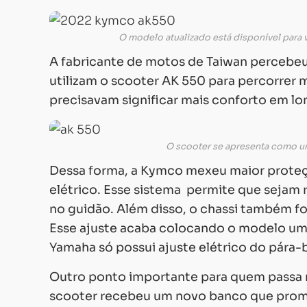
O modelo atualizado está disponível para 
A fabricante de motos de Taiwan percebeu 
utilizam o scooter AK 550 para percorrer 
precisavam significar mais conforto em l
O scooter se apresenta como u
Dessa forma, a Kymco mexeu maior proteçã
elétrico. Esse sistema permite que sejam 
no guidão. Além disso, o chassi também fo
Esse ajuste acaba colocando o modelo um 
Yamaha só possui ajuste elétrico do pára-
Outro ponto importante para quem passa 
scooter recebeu um novo banco que prome