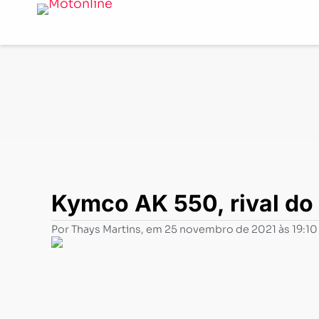
Notícias
-
Lançamentos
-
Kymco AK 550, rival do TMax,
Kymco AK 550, rival do
Por
Thays Martins
, em
25 novembro de 2021 às 19:10