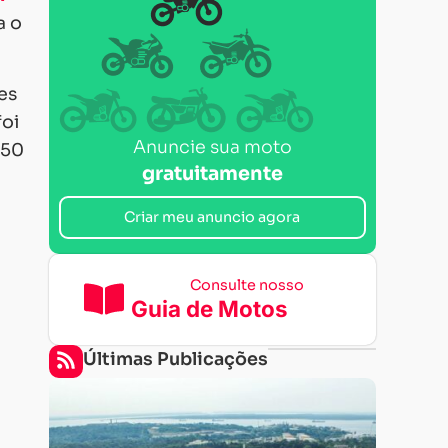
a o
es
foi
Anuncie sua moto
550
gratuitamente
Criar meu anuncio agora
Consulte nosso
Guia de Motos
Últimas Publicações