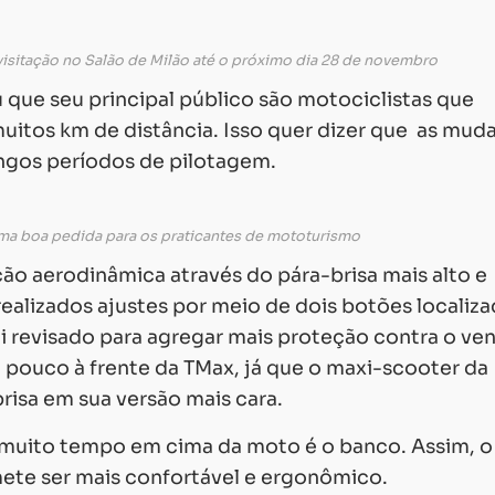
visitação no Salão de Milão até o próximo dia 28 de novembro
que seu principal público são motociclistas que
muitos km de distância. Isso quer dizer que as mud
ongos períodos de pilotagem.
Carregando...
Carregando...
ma boa pedida para os praticantes de mototurismo
o aerodinâmica através do pára-brisa mais alto e
realizados ajustes por meio de dois botões localiz
i revisado para agregar mais proteção contra o ven
pouco à frente da TMax, já que o maxi-scooter da
brisa em sua versão mais cara.
muito tempo em cima da moto é o banco. Assim, o
te ser mais confortável e ergonômico.