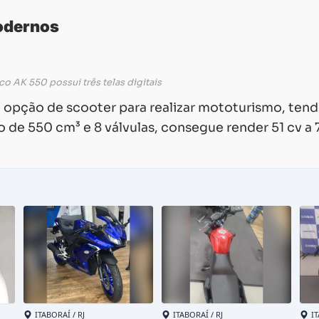
odernos
o AK 550 possui três telas digitais
pção de scooter para realizar mototurismo, ten
o de 550 cm³ e 8 válvulas, consegue render 51 cv a