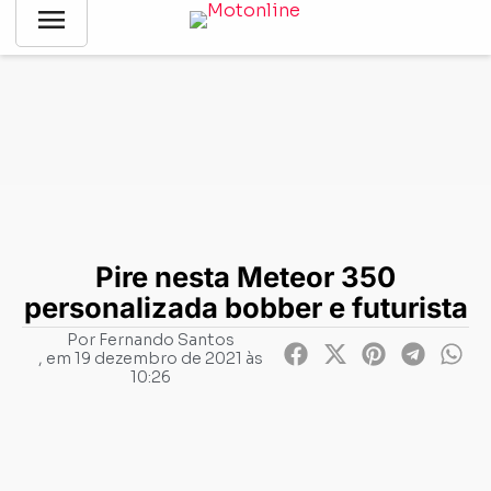
menu
Notícias
-
Customização
-
Pire nesta Meteor 350
personalizada bobber e futurista
Pire nesta Meteor 350
personalizada bobber e futurista
Por
Fernando Santos
, em
19 dezembro de 2021 às
10:26