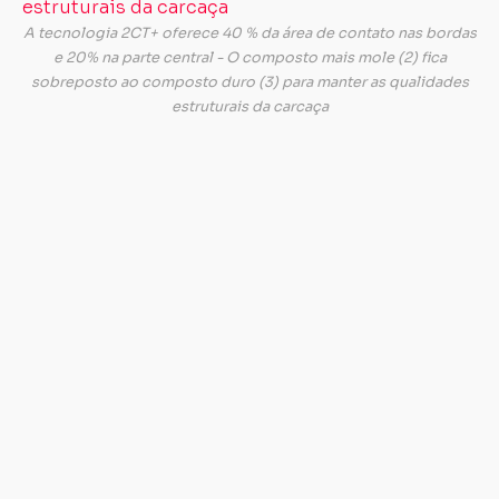
fo
A tecnologia 2CT+ oferece 40 % da área de contato nas bordas
cr
e 20% na parte central - O composto mais mole (2) fica
pa
sobreposto ao composto duro (3) para manter as qualidades
mo
estruturais da carcaça
es
m
de
pa
u
na
es
Carregando...
Carregando...
(8
T
pr
b
es
na
pi