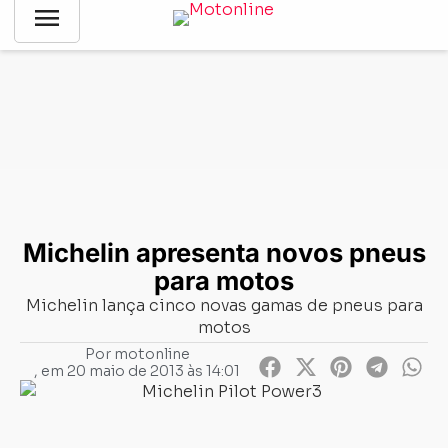
menu
Notícias
-
News
-
Michelin apresenta novos pneus para
motos
Michelin apresenta novos pneus
para motos
Michelin lança cinco novas gamas de pneus para
motos
Por
motonline
, em
20 maio de 2013 às 14:01