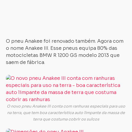
e
q
of
ma
ad
O pneu Anakee foi renovado também. Agora com
o nome Anakee III. Esse pneus equipa 80% das
motocicletas BMW R 1200 GS modelo 2013 que
saem de fábrica.
O novo pneu Anakee III conta com ranhuras especiais para uso
na terra, que tem boa característica auto limpante da massa de
terra que costuma cobrir os sulcos
O