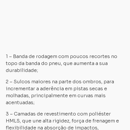
as
pr
n
de
de
no
pn
1 – Banda de rodagem com poucos recortes no
topo da banda do pneu, que aumenta a sua
durabilidade;
2 – Sulcos maiores na parte dos ombros, para
incrementar a aderência em pistas secas e
molhadas, principalmente em curvas mais
acentuadas;
3 – Camadas de revestimento com poliéster
HMLS, que une alta rigidez, força de frenagem e
flexibilidade na absorção de impactos,