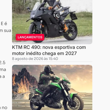
 E é
m sua
LANÇAMENTOS
KTM RC 490: nova esportiva com
motor inédito chega em 2027
8 agosto de 2026 às 15:40
2.5
ima
a a
a no