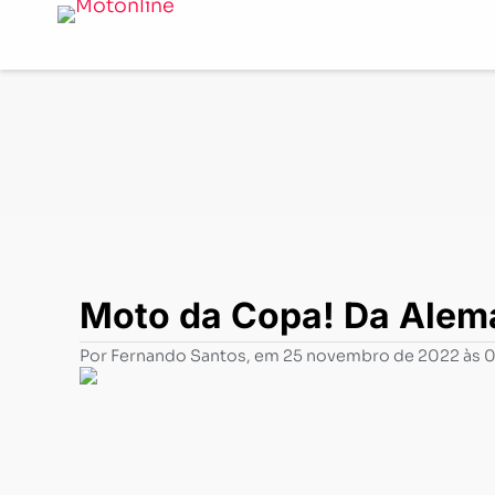
Notícias
-
Mercado
-
Moto da Copa! Da Alemanha, a big
Moto da Copa! Da Alema
Por
Fernando Santos
, em
25 novembro de 2022 às 