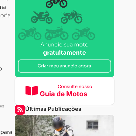
 na
oria
Anuncie sua moto
gratuitamente
Criar meu anuncio agora
o
Consulte nosso
Guia de Motos
ara
Últimas Publicações
 para