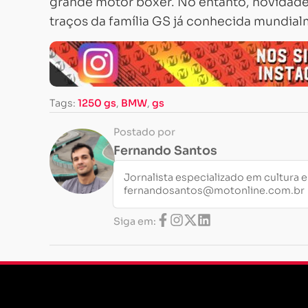
grande motor boxer. No entanto, novidade
traços da família GS já conhecida mundial
Tags:
1250 gs
,
BMW
,
gs
Postado por
Fernando Santos
Jornalista especializado em cultura 
fernandosantos@motonline.com.br
Siga em: