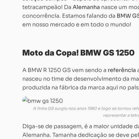
tetracampeão! Da
Alemanha
nasce um mode
concorrência. Estamos falando da
BMW
GS
em nosso mercado e em todo o mundo!
Moto da Copa! BMW GS 1250
A BMW R 1250 GS vem sendo a
referência
a
nasceu no time de desenvolvimento da mar
produzida na fábrica da marca aqui no paí
A linha GS surgiu nos anos 1980 e logo se tornou re
representar a te
Diga-se de passagem, é a maior unidade d
Alemanha. Tamanha dedicação se deve pelo