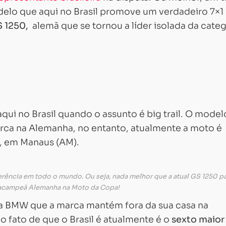
lo que aqui no Brasil promove um verdadeiro 7×1
 1250,
alemã que se tornou a líder isolada da categ
qui no Brasil quando o assunto é big trail. O model
ca na Alemanha, no entanto, atualmente a moto é
s, em Manaus (AM).
ferência em todo o mundo. Ou seja, nada melhor que a atual GS 1250 p
tracampeã Alemanha na Moto da Copa!
a BMW que a marca mantém fora da sua casa na
 fato de que o Brasil é atualmente é o
sexto maior