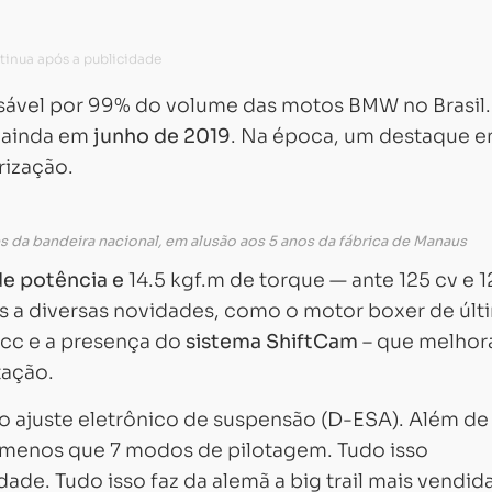
nsável por 99% do volume das motos BMW no Brasil.
o ainda em
junho de 2019
. Na época, um destaque e
rização.
s da bandeira nacional, em alusão aos 5 anos da fábrica de Manaus
de potência e
14.5 kgf.m de torque — ante 125 cv e 1
as a diversas novidades, como o motor boxer de últ
Carregando...
Carregando...
 cc e a presença do
sistema ShiftCam
– que melhor
tação.
o ajuste eletrônico de suspensão (D-ESA). Além de
 menos que 7 modos de pilotagem. Tudo isso
de. Tudo isso faz da alemã a big trail mais vendid