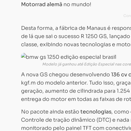
Motorrad alemã
no mundo!
Desta forma, a fábrica de Manaus é respo
de lá que sai o sucesso R 1250 GS, lançad
classe, exibindo novas tecnologias e moto
Modelo já ganhou até Edição Especial nas core
A nova GS chegou desenvolvendo
136 cv 
kgf.m do modelo anterior. Tudo isso, graç
geração, aumento de cilindrada para 1.254
entrega do motor em todas as faixas de ro
No pacote ainda estão
tecnologias
, como 
Controle de tração dinâmico (DTC) e nada
monitorado pelo painel TFT com conectivida