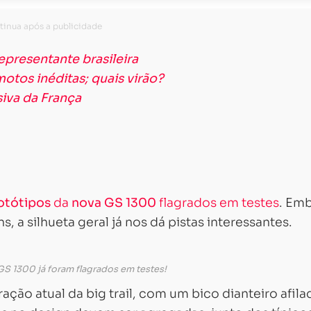
presentante brasileira
tos inéditas; quais virão?
iva da França
otótipos
da
nova GS 1300
flagrados em testes
. Em
 a silhueta geral já nos dá pistas interessantes.
S 1300 já foram flagrados em testes!
ção atual da big trail, com um bico dianteiro afila