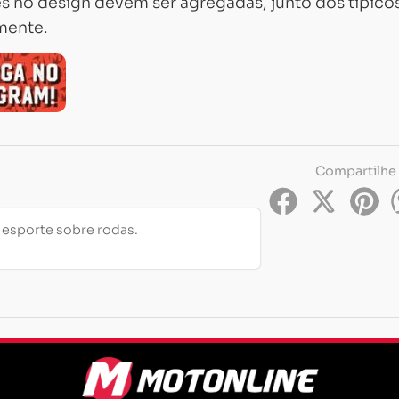
s no design devem ser agregadas, junto dos típico
mente.
Compartilhe
e esporte sobre rodas.