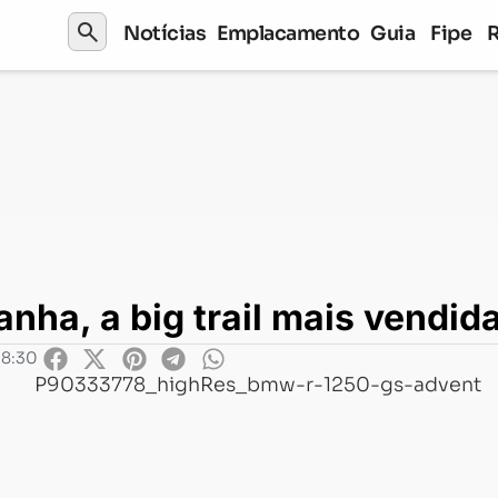
search
Notícias
Emplacamento
Guia
Fipe
 trail mais vendida do mundo
nha, a big trail mais vendi
08:30