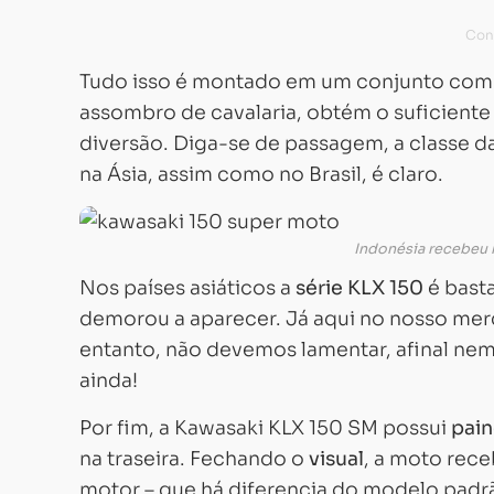
Tudo isso é montado em um conjunto com
assombro de cavalaria, obtém o suficient
diversão. Diga-se de passagem, a classe 
na Ásia, assim como no Brasil, é claro.
Indonésia recebeu
Nos países asiáticos a
série KLX 150
é bast
demorou a aparecer. Já aqui no nosso me
entanto, não devemos lamentar, afinal ne
ainda!
Por fim, a Kawasaki KLX 150 SM possui
pain
na traseira. Fechando o
visual
, a moto rece
motor – que há diferencia do modelo padr