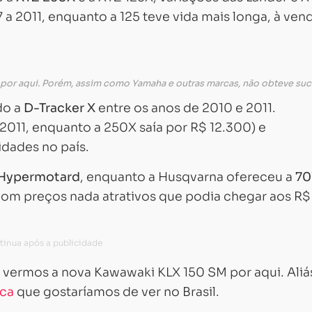
 a 2011, enquanto a 125 teve vida mais longa, à ven
 por aqui. Porém, assim como Yamaha e outras marcas, não obteve su
do a
D-Tracker X
entre os anos de 2010 e 2011.
2011, enquanto a 250X saía por R$ 12.300) e
dades no país.
Hypermotard
, enquanto a Husqvarna ofereceu a
70
com preços nada atrativos que podia chegar aos R$
il vermos a nova Kawawaki KLX 150 SM por aqui. Aliá
rca
que gostaríamos de ver no Brasil.