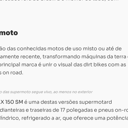
rmoto
ão das conhecidas motos de uso misto ou até de
vamente recente, transformando máquinas da terra
rincipal marca é unir o visual das dirt bikes com as
 on road.
o das supermoto segue vivo, ao menos no exterior
LX 150 SM
é uma destas versões supermotard
dianteiras e traseiras de 17 polegadas e pneus on-r
ndrico, refrigerado a ar, que oferece uma potênci