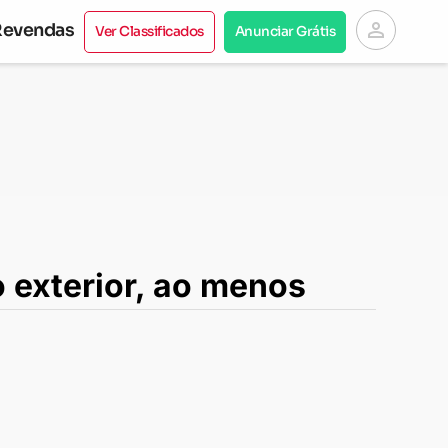
person
Revendas
Ver Classificados
Anunciar Grátis
 exterior, ao menos