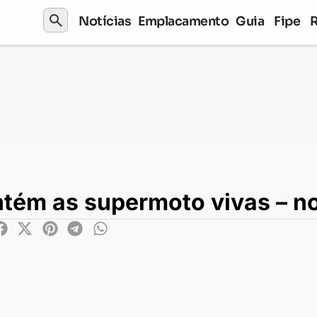
search
Notícias
Emplacamento
Guia
Fipe
 supermoto vivas – no exterior, ao menos
ém as supermoto vivas – no