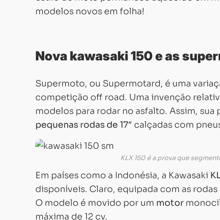
modelos novos em folha!
Nova kawasaki 150 e as supe
Supermoto, ou Supermotard, é uma variaç
competição off road. Uma invenção relati
modelos para rodar no asfalto. Assim, sua p
pequenas rodas de 17″
calçadas com pneus
KLX 150 é a prova que segment
Em países como a Indonésia, a Kawasaki
K
disponíveis. Claro, equipada com as rodas 
O modelo é movido por um
motor
monocilí
máxima de 12 cv.