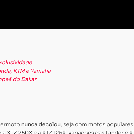
exclusividade
onda, KTM e Yamaha
mpeã do Dakar
upermoto
nunca decolou
, seja com motos populares
o a
XTZ 250X
e a XTZ 125X, variações das Lander e 