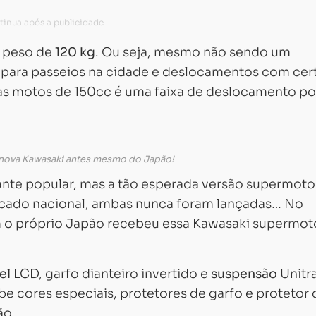
 peso de
120 kg
. Ou seja, mesmo não sendo um
e para passeios na cidade e deslocamentos com cer
das motos de 150cc é uma faixa de deslocamento po
 nova Kawasaki antes mesmo do Japão!
ante popular, mas a tão esperada versão supermoto
rcado nacional, ambas nunca foram lançadas… No
m o próprio Japão recebeu essa Kawasaki supermot
el
LCD, garfo dianteiro invertido e
suspensão
Unitr
be cores especiais, protetores de garfo e protetor 
ão.