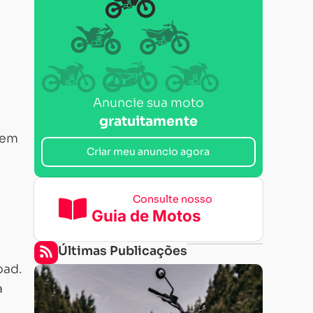
Anuncie sua moto
gratuitamente
 em
Criar meu anuncio agora
Consulte nosso
Guia de Motos
Últimas Publicações
oad.
a