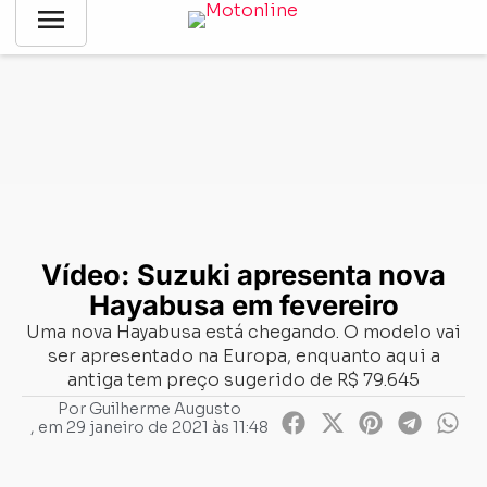
menu
Notícias
-
Lançamentos
-
Vídeo: Suzuki apresenta nova
Hayabusa em fevereiro
Vídeo: Suzuki apresenta nova
Hayabusa em fevereiro
Uma nova Hayabusa está chegando. O modelo vai
ser apresentado na Europa, enquanto aqui a
antiga tem preço sugerido de R$ 79.645
Por
Guilherme Augusto
, em
29 janeiro de 2021 às 11:48