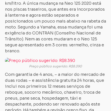
km/litro. A única mudança na Neo 125 2020 está
nos piscas traseiros, que antes era incorporados
à lanterna e agora estão separados e
posicionados um pouco mais abaixo na rabeta da
moto. Segundo a Yamaha, essa mudança foi uma
exigência do CONTRAN (Conselho Nacional de
Trânsito). Nem as cores mudaram e o Neo 125
segue apresentado em 3 cores: vermelho, cinza e
branco.
Preço público sugerido: R$8.390
Com garantia de 4 anos, – a maior do mercado de
duas rodas – e assistência gratuita 24 horas, que
Carregando...
Carregando...
inclui nos primeiros 12 meses serviços de
reboque, socorro mecânico, chaveiro, troca de
pneus, pane seca, hospedagem, táxi e
despachante, podendo ser renovado após este
período. Há também a revisão preço fixo, da