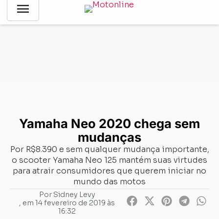
menu
Notícias
-
Lançamentos
-
Yamaha Neo 2020 chega sem
mudanças
Yamaha Neo 2020 chega sem
mudanças
Por R$8.390 e sem qualquer mudança importante,
o scooter Yamaha Neo 125 mantém suas virtudes
para atrair consumidores que querem iniciar no
mundo das motos
Por
Sidney Levy
, em
14 fevereiro de 2019 às
16:32