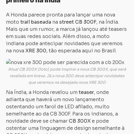
A Honda parece pronta para lançar uma nova
moto
trail
baseada
na
street CB 300F
, na Índia.
Mais que um rumor, a marca já lançou até teasers
em suas redes sociais. Além disso, a moto
indiana pode antecipar novidades que veremos
na nova
XRE 300
, tão esperada aqui no Brasil.
Atual CB 200X (foto) pode inspirar a nova CB 300X, que será
revelada em breve. Já a nova 300 deve antecipar novidades
que veremos na desejada nova XRE 300
Na Índia, a Honda revelou um
teaser
, onde
adianta que haverá um novo lançamento
ostentando um farol de LED afilado, muito
semelhante ao da CB 300F. Para os indianos, a
novidade deve se chamar
CB 300X
e pode
ostentar uma linguagem de design semelhante à