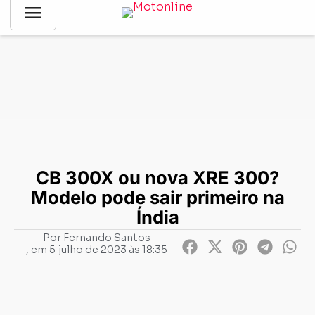
menu
Notícias
-
Lançamentos
-
CB 300X ou nova XRE 300? Modelo
pode sair primeiro na Índia
CB 300X ou nova XRE 300?
Modelo pode sair primeiro na
Índia
Por
Fernando Santos
, em
5 julho de 2023 às 18:35