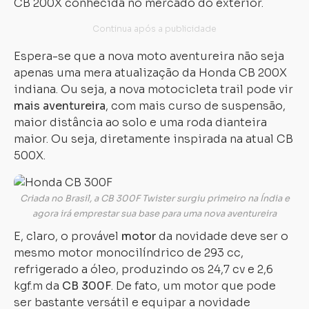
CB 200X conhecida no mercado do exterior.
Espera-se que a nova moto aventureira não seja
apenas uma mera atualização da Honda CB 200X
indiana. Ou seja, a nova motocicleta trail pode vir
mais aventureira
, com mais curso de suspensão,
maior distância ao solo e uma roda dianteira
maior. Ou seja, diretamente inspirada na atual CB
500X.
Criada no Brasil, a CB 300F Twister surgiu primeiro na Índia e
agora irá emprestar sua base para uma nova aventureira
E, claro, o provável
motor
da novidade deve ser o
mesmo motor monocilíndrico de 293 cc,
refrigerado a óleo, produzindo os 24,7 cv e 2,6
kgf.m da
CB 300F
. De fato, um motor que pode
ser bastante versátil e equipar a novidade