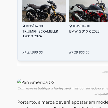
Com nova estratégia, a Harley será mais conservadora em
chegaram
Portanto, a marca deverá apostar em mode