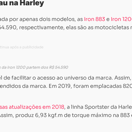
au na Harley
tada por apenas dois modelos, as
Iron 883
e
Iron 12
4.590, respectivamente, elas são as motocicletas 
 da Iron 1200 partem dos R$ 54.590
 de facilitar o acesso ao universo da marca. Assim,
vendidos da marca. Em 2019, foram emplacadas 820
Carregando...
Carregando...
sas atualizações em 2018
, a linha Sportster da Harl
Assim, produz 6,93 kgf.m de torque máximo na 883 