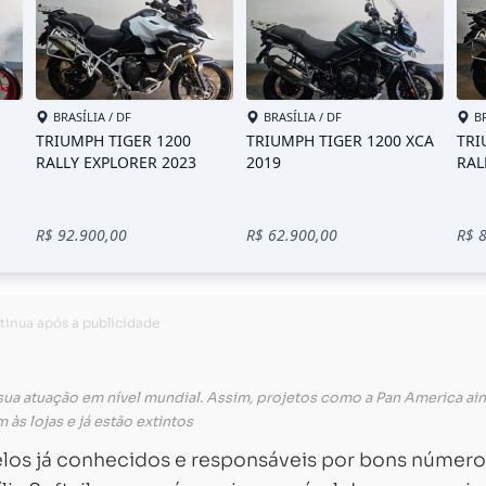
 sua atuação em nível mundial. Assim, projetos como a Pan America a
 às lojas e já estão extintos
los já conhecidos e responsáveis por bons número