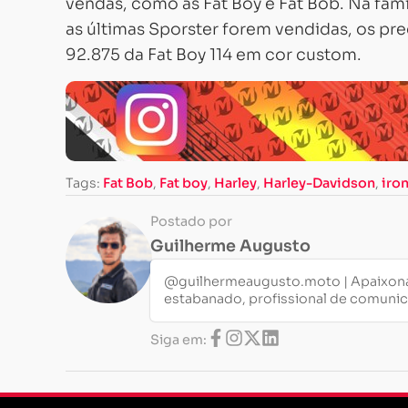
vendas, como as Fat Boy e Fat Bob. Na famíl
as últimas Sporster forem vendidas, os p
92.875 da Fat Boy 114 em cor custom.
Tags:
Fat Bob
,
Fat boy
,
Harley
,
Harley-Davidson
,
iro
Postado por
Guilherme Augusto
@guilhermeaugusto.moto | Apaixona
estabanado, profissional de comuni
Siga em: