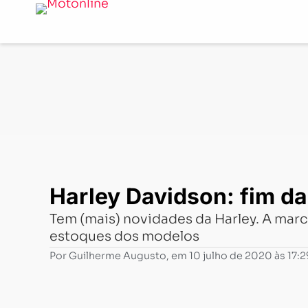
Notícias
-
Mercado
-
Harley Davidson: fim da linha para
Harley Davidson: fim da 
Tem (mais) novidades da Harley. A marc
estoques dos modelos
Por
Guilherme Augusto
, em
10 julho de 2020 às 17:2