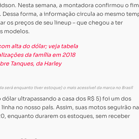
vidson. Nesta semana, a montadora confirmou o fim
il. Dessa forma, a informação circula ao mesmo tem
ar os preços de seu lineup – que chegou a ter
ns modelos.
om alta do dólar; veja tabela
alizações da família em 2018
bre Tanques, da Harley
a será enquanto tiver estoque) o mais acessível da marca no Brasil
o dólar ultrapassando a casa dos R$ 5) foi um dos
a linha no nosso país. Assim, suas motos seguirão n
0, enquanto durarem os estoques, sem receber