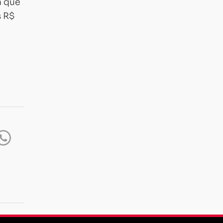
m que
s R$