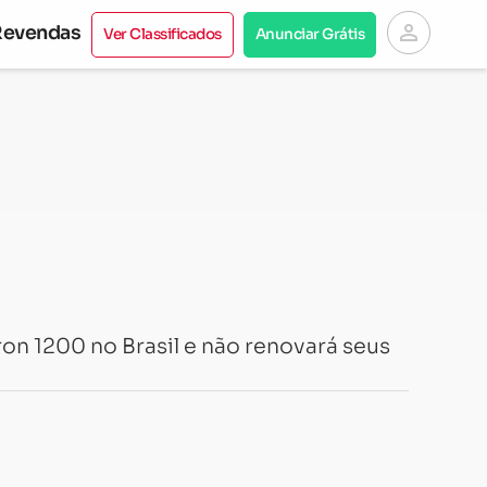
person
Revendas
Ver Classificados
Anunciar Grátis
ron 1200 no Brasil e não renovará seus