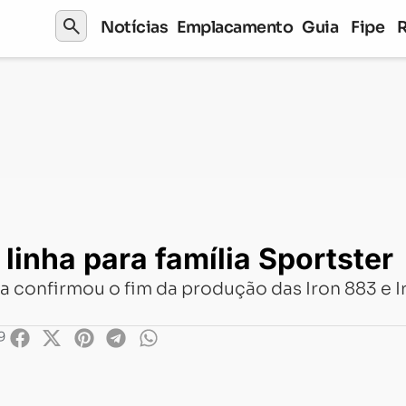
search
Notícias
Emplacamento
Guia
Fipe
 família Sportster
linha para família Sportster
a confirmou o fim da produção das Iron 883 e I
9