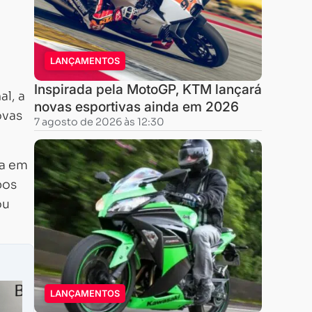
LANÇAMENTOS
Inspirada pela MotoGP, KTM lançará
l, a
novas esportivas ainda em 2026
ovas
7 agosto de 2026 às 12:30
a em
pos
ou
LANÇAMENTOS