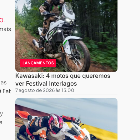
00
.
mais
LANÇAMENTOS
Kawasaki: 4 motos que queremos
 as
ver Festival Interlagos
7 agosto de 2026 às 13:00
 Fat
ey
e