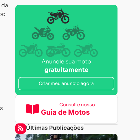
 da
po
Anuncie sua moto
gratuitamente
Criar meu anuncio agora
Consulte nosso
as
Guia de Motos
Últimas Publicações