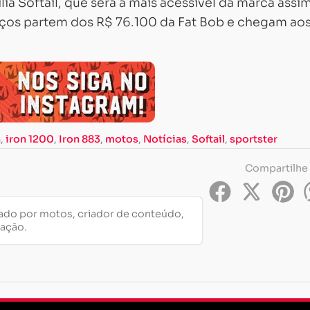
ia Softail, que será a mais acessível da marca assi
reços partem dos R$ 76.100 da Fat Bob e chegam ao
n
,
iron 1200
,
Iron 883
,
motos
,
Notícias
,
Softail
,
sportster
Compartilhe
do por motos, criador de conteúdo,
cação.