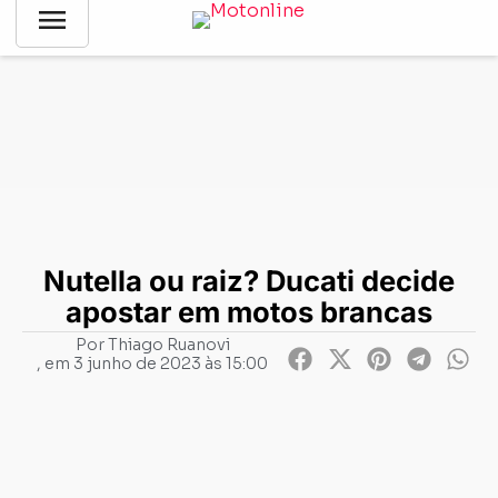
menu
Notícias
-
Lançamentos
-
Nutella ou raiz? Ducati decide
apostar em motos brancas
Nutella ou raiz? Ducati decide
apostar em motos brancas
Por
Thiago Ruanovi
, em
3 junho de 2023 às 15:00