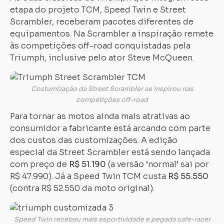
etapa do projeto TCM, Speed Twin e Street
Scrambler, receberam pacotes diferentes de
equipamentos. Na Scrambler a inspiração remete
às competições off-road conquistadas pela
Triumph, inclusive pelo ator Steve McQueen.
Costumização da Street Scrambler se inspirou nas
competições off-road
Para tornar as motos ainda mais atrativas ao
consumidor a fabricante está arcando com parte
dos custos das customizações. A edição
especial da Street Scrambler está sendo lançada
com preço de
R$ 51.190
(a versão ‘normal’ sai por
R$ 47.990). Já a Speed Twin TCM custa
R$ 55.550
(contra R$ 52.550 da moto original).
Speed Twin recebeu mais esportividade e pegada cafe-racer