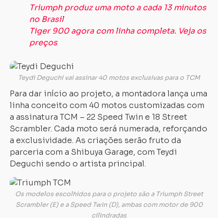
Triumph produz uma moto a cada 13 minutos
no Brasil
Tiger 900 agora com linha
completa
. Veja os
preços
Teydi Deguchi vai assinar 40 motos exclusivas para o TCM
Para dar início ao projeto, a montadora lança uma
linha conceito com 40 motos customizadas com
a assinatura TCM – 22 Speed Twin e 18 Street
Scrambler. Cada moto será numerada, reforçando
a exclusividade. As criações serão fruto da
parceria com a Shibuya Garage, com Teydi
Deguchi sendo o artista principal.
Os modelos escolhidos para o projeto são a Triumph Street
Scrambler (E) e a Speed Twin (D), ambas com motor de 900
cilindradas