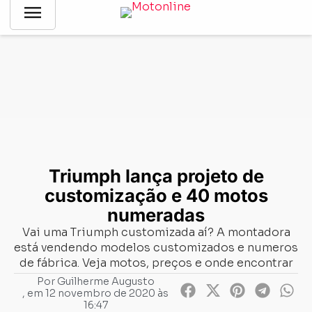
menu
Notícias
-
Mercado
-
Triumph lança projeto de customização
e 40 motos numeradas
Triumph lança projeto de
customização e 40 motos
numeradas
Vai uma Triumph customizada aí? A montadora
está vendendo modelos customizados e numeros
de fábrica. Veja motos, preços e onde encontrar
Por
Guilherme Augusto
, em
12 novembro de 2020 às
16:47