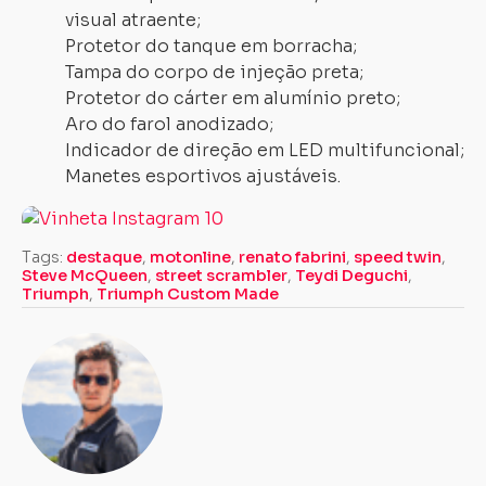
visual atraente;
Protetor do tanque em borracha;
Tampa do corpo de injeção preta;
Protetor do cárter em alumínio preto;
Aro do farol anodizado;
Indicador de direção em LED multifuncional;
Manetes esportivos ajustáveis.
Tags:
destaque
,
motonline
,
renato fabrini
,
speed twin
,
Steve McQueen
,
street scrambler
,
Teydi Deguchi
,
Triumph
,
Triumph Custom Made