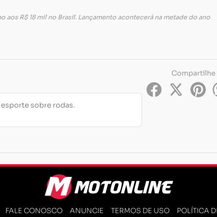
 aos R$ 18 mil no Brasil. Lançamento acontecerá na metade do ano
Compartilhe
e esporte sobre rodas.
FALE CONOSCO
ANUNCIE
TERMOS DE USO
POLÍTICA 