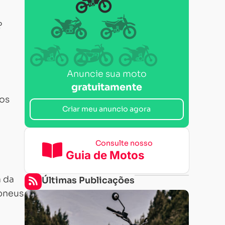
?
Anuncie sua moto
gratuitamente
nos
Criar meu anuncio agora
Consulte nosso
Guia de Motos
a da
Últimas Publicações
 pneus