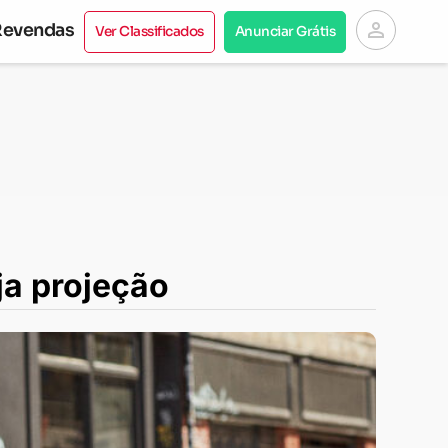
person
Revendas
Ver Classificados
Anunciar Grátis
ja projeção