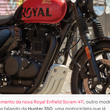
amento da nova Royal Enfield Scram 411
, outro mod
s falando da
Hunter 350
, uma motocicleta que já