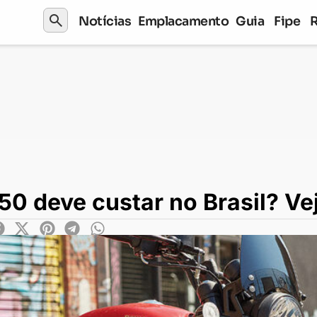
search
Notícias
Emplacamento
Guia
Fipe
e custar no Brasil? Veja projeção
0 deve custar no Brasil? Ve