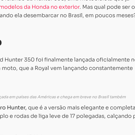
modelos da Honda no exterior
. Mas qual pode ser o
ando ela desembarcar no Brasil, em poucos meses
0
ld Hunter 350 foi finalmente lançada oficialmente 
da moto, que a Royal vem lançando constantemente
çada em países das Américas e chega em breve no Brasil também
ro Hunter,
que é a versão mais elegante e complet
lo e rodas de liga leve de 17 polegadas, calçando