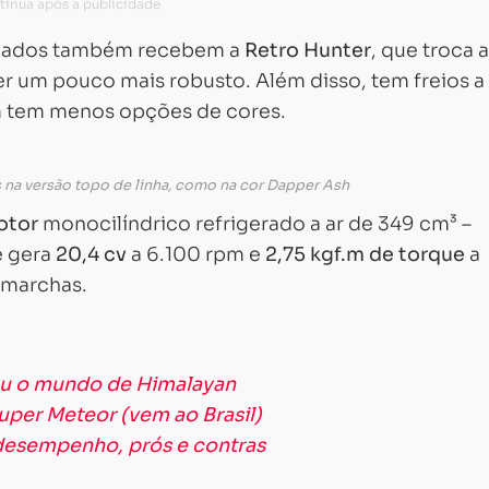
rcados também recebem a
Retro Hunter
, que troca 
ter um pouco mais robusto. Além disso, tem freios a
m tem menos opções de cores.
na versão topo de linha, como na cor Dapper Ash
otor
monocilíndrico refrigerado a ar de 349 cm³ –
e gera
20,4 cv
a 6.100 rpm e
2,75 kgf.m de torque
a
 marchas.
Carregando...
Carregando...
ou o mundo de Himalayan
uper Meteor (vem ao Brasil)
 desempenho, prós e contras