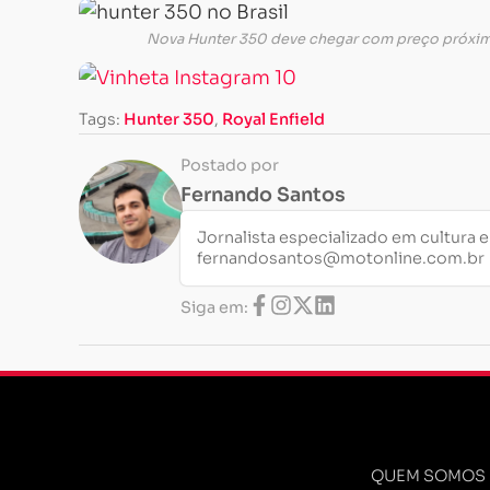
Nova Hunter 350 deve chegar com preço próximo
Tags:
Hunter 350
,
Royal Enfield
Postado por
Fernando Santos
Jornalista especializado em cultura 
fernandosantos@motonline.com.br
Siga em:
QUEM SOMOS