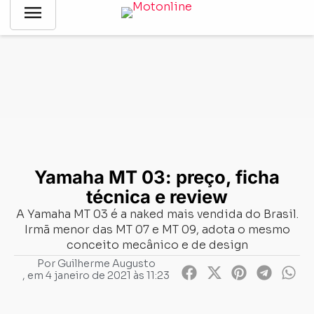
menu
Notícias
-
Mercado
-
Yamaha MT 03: preço, ficha técnica e
review
Yamaha MT 03: preço, ficha
técnica e review
A Yamaha MT 03 é a naked mais vendida do Brasil.
Irmã menor das MT 07 e MT 09, adota o mesmo
conceito mecânico e de design
Por
Guilherme Augusto
, em
4 janeiro de 2021 às 11:23