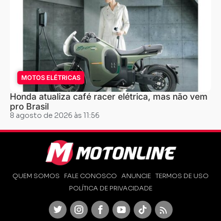
MOTOS ELÉTRICAS
Honda atualiza café racer elétrica, mas não vem
pro Brasil
8 agosto de 2026 às 11:56
QUEM SOMOS
FALE CONOSCO
ANUNCIE
TERMOS DE USO
POLÍTICA DE PRIVACIDADE
Twitter
Instagram
Facebook
Youtube
TikTok
Feed