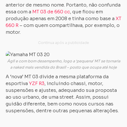
anterior de mesmo nome. Portanto, não confunda
essa com a
MT 03 de 660 cc
, que ficou em
produção apenas em 2008 e tinha como base a
XT
660 R
– com quem compartilhava, por exemplo, o
motor.
Ágil e com bom desempenho, logo a ‘pequena’ MT se tornaria
a naked mais vendida do Brasil – posto que ocupa até hoje
A ‘nova’ MT 03 divide a mesma plataforma da
esportiva
YZF R3
, incluindo chassi, motor,
suspensões e ajustes, adequando sua proposta
ao uso urbano, de uma street. Assim, possui
guidão diferente, bem como novos cursos nas
suspensões, dentre outras pequenas alterações.