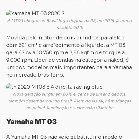
A MT03 chegou ao Brasil logo depois da R3, em 2015, já como
modelo 2016
Movida pelo motor de dois cilindros paralelos,
com 321 cm³ e arrefecimento a líquido, a MT 03
gera 42 cv a 10.750 rpm e 2,96 kgf.m de torque a
9.000 rpm. Líder de vendas na categoria naked, é
um dos modelos mais importantes para a Yamaha
no mercado brasileiro.
Nova geração surgiu em 2019 e, cerca de um ano depois,
também desembarcou no Brasil. Além do visual, há mudanças
no painel, iluminação e suspensão dianteira
Yamaha MT 03
A Yamaha MT 03 não veio substituir o modelo