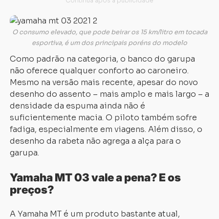
O consumo elevado, que pode beirar os 15 km/litro em tocada
esportiva, é um dos principais poréns do modelo
Como padrão na categoria, o banco do garupa
não oferece qualquer conforto ao caroneiro.
Mesmo na versão mais recente, apesar do novo
desenho do assento – mais amplo e mais largo – a
densidade da espuma ainda não é
Carregando...
Carregando...
suficientemente macia. O piloto também sofre
fadiga, especialmente em viagens. Além disso, o
desenho da rabeta não agrega a alça para o
garupa.
Yamaha MT 03 vale a pena? E os
preços?
A Yamaha MT é um produto bastante atual,